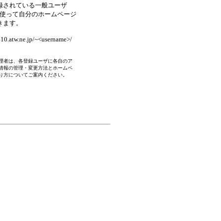
録されている一般ユーザ
 を使って自分のホームページ
きます。
0.atw.ne.jp/~<username>/
理者は、各登録ユーザに各自のア
情報の管理・変更方法とホームペ
り方についてご案内ください。