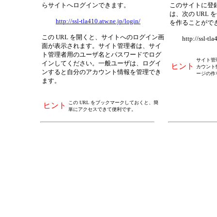
らサイトへログインできます。
このサイトに登
は、次の URL
http://ssl-tla410.atw.ne.jp/login/
を作ることがで
この URL を開くと、サイトへのログイン画
http://ssl-tla41
面が表示されます。サイト管理者は、サイ
ト管理者用のユーザ名とパスワードでログ
サイト管
インしてください。一般ユーザは、ログイ
ヒント
カウント
ンすると自分のアカウント情報を管理でき
ージの作
ます。
この URL をブックマークしておくと、簡
ヒント
単にアクセスできて便利です。